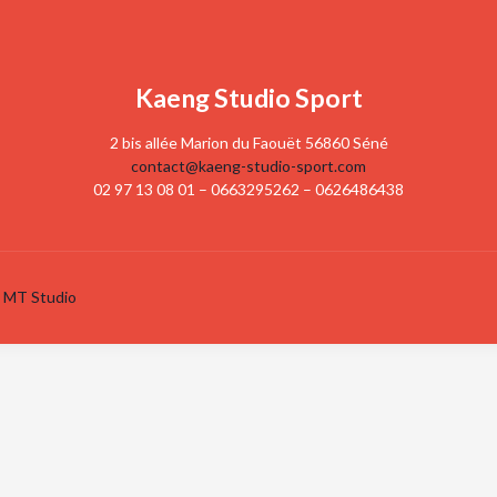
Kaeng Studio Sport
2 bis allée Marion du Faouët 56860 Séné
contact@kaeng-studio-sport.com
02 97 13 08 01 – 0663295262 – 0626486438
:
MT Studio