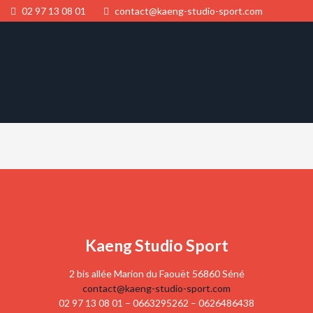
02 97 13 08 01
contact@kaeng-studio-sport.com
Kaeng Studio Sport
2 bis allée Marion du Faouët 56860 Séné
contact@kaeng-studio-sport.com
02 97 13 08 01 – 0663295262 – 0626486438