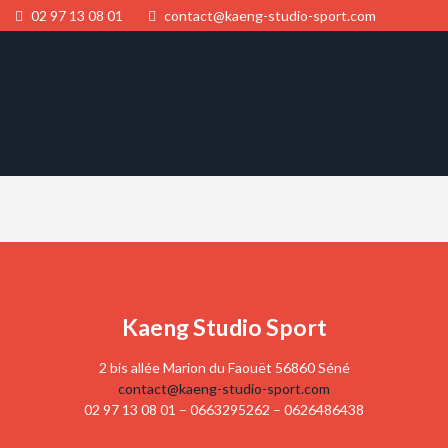
02 97 13 08 01
contact@kaeng-studio-sport.com
Kaeng Studio Sport
2 bis allée Marion du Faouët 56860 Séné
contact@kaeng-studio-sport.com
02 97 13 08 01 – 0663295262 – 0626486438