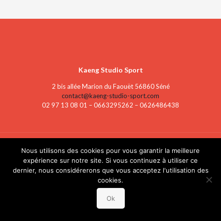
Kaeng Studio Sport
2 bis allée Marion du Faouët 56860 Séné
contact@kaeng-studio-sport.com
02 97 13 08 01 – 0663295262 – 0626486438
Nous utilisons des cookies pour vous garantir la meilleure
© 2025 Kaeng Studio Sport |
Mentions légales
| Création :
MT
expérience sur notre site. Si vous continuez à utiliser ce
Studio
dernier, nous considérerons que vous acceptez l'utilisation des
cookies.
Ok